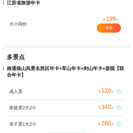
江苏省旅游年卡
199
¥
起
大小同价
查看
多景点
南通狼山风景名胜区年卡+军山年卡+剑山年卡+啬园【联
合年卡】
120
成人票

¥
起
340
家庭票2大2小

¥
起
260
亲子票1大2小

¥
起