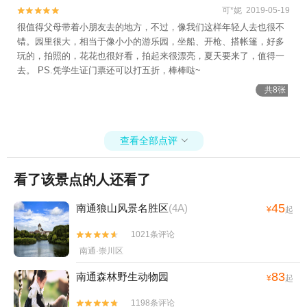
可*妮 2019-05-19


很值得父母带着小朋友去的地方，不过，像我们这样年轻人去也很不
错。园里很大，相当于像小小的游乐园，坐船、开枪、搭帐篷，好多
玩的，拍照的，花花也很好看，拍起来很漂亮，夏天要来了，值得一
去。 PS.凭学生证门票还可以打五折，棒棒哒~
共8张
查看全部点评

看了该景点的人还看了
45
南通狼山风景名胜区
(4A)
¥
起
1021条评论


南通·崇川区
83
南通森林野生动物园
¥
起
1198条评论

