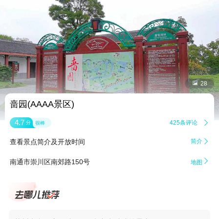


28
啬园(AAAA景区)
4.7
425条评论

分
很棒
查看景点简介及开放时间
简介


南通市崇川区南郊路150号
地图