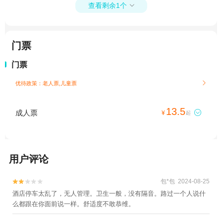
查看剩余1个

门票
门票
优待政策：老人票,儿童票

13.5
成人票

¥
起
用户评论
包*包 2024-08-25


酒店停车太乱了，无人管理。卫生一般，没有隔音。路过一个人说什
么都跟在你面前说一样。舒适度不敢恭维。