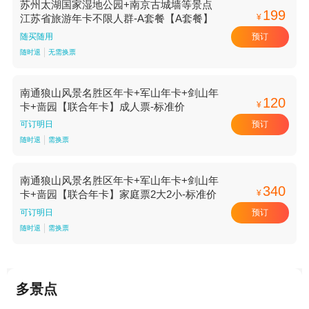
苏州太湖国家湿地公园+南京古城墙等景点
199
¥
江苏省旅游年卡不限人群-A套餐【A套餐】
预订
随买随用
随时退
无需换票
南通狼山风景名胜区年卡+军山年卡+剑山年
120
¥
卡+啬园【联合年卡】成人票-标准价
预订
可订明日
随时退
需换票
南通狼山风景名胜区年卡+军山年卡+剑山年
340
¥
卡+啬园【联合年卡】家庭票2大2小-标准价
预订
可订明日
随时退
需换票
多景点