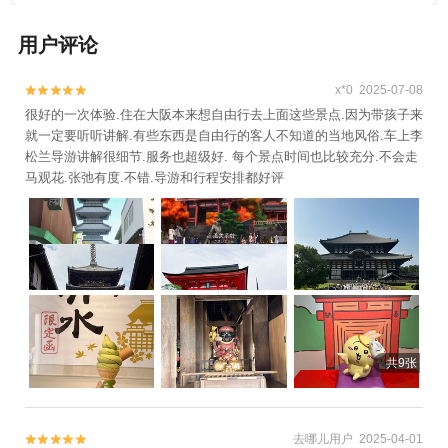
用户评论
x*0 2025-07-08


很好的一次体验.住在大阪本来想自由行去上面这些景点.因为带孩子来
就一定要听听讲解.有些东西是自由行的客人不知道的当地风俗.车上李
松兰导游讲解很细节.服务也超级好. 每个景点时间也比较充分.不会走
马观花.张弛有度.不错.导游和行程安排都好评
共9张
去哪儿用户 2025-04-01

