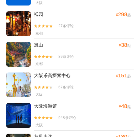
大阪
298
祗园
¥
起
27条评论


京都
38
岚山
¥
起
89条评论


京都
151
大阪乐高探索中心
¥
起
67条评论


大阪
48
大阪海游馆
¥
起
948条评论


大阪
180
花见小路