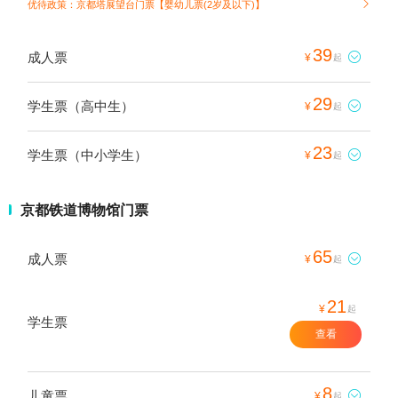
优待政策：京都塔展望台门票【婴幼儿票(2岁及以下)】

39
成人票

¥
起
29
学生票（高中生）

¥
起
23
学生票（中小学生）

¥
起
京都铁道博物馆门票
65
成人票

¥
起
21
¥
起
学生票
查看
8
儿童票

¥
起