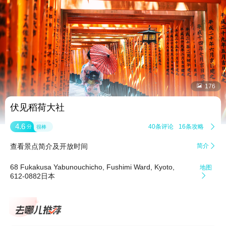


176
伏见稻荷大社
4.6
40条评论
16条攻略

分
很棒
查看景点简介及开放时间
简介

68 Fukakusa Yabunouchicho, Fushimi Ward, Kyoto,
地图
612-0882日本
