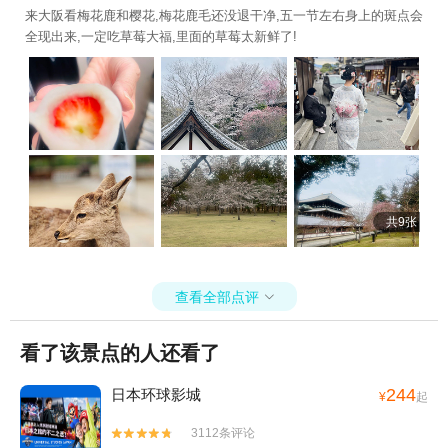
来大阪看梅花鹿和樱花,梅花鹿毛还没退干净,五一节左右身上的斑点会
全现出来,一定吃草莓大福,里面的草莓太新鲜了!
共9张
查看全部点评

看了该景点的人还看了
244
日本环球影城
¥
起
3112条评论

