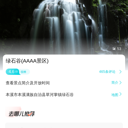


53
绿石谷(AAAA景区)
4.6
465条评论

分
很棒
查看景点简介及开放时间
简介


本溪市本溪满族自治县草河掌镇绿石谷
地图