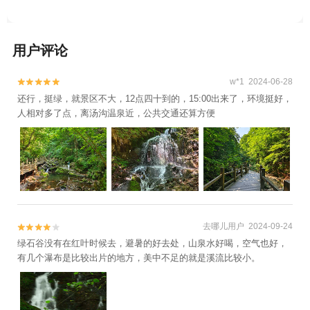
用户评论
w*1 2024-06-28


还行，挺绿，就景区不大，12点四十到的，15:00出来了，环境挺好，
人相对多了点，离汤沟温泉近，公共交通还算方便
去哪儿用户 2024-09-24


绿石谷没有在红叶时候去，避暑的好去处，山泉水好喝，空气也好，
有几个瀑布是比较出片的地方，美中不足的就是溪流比较小。