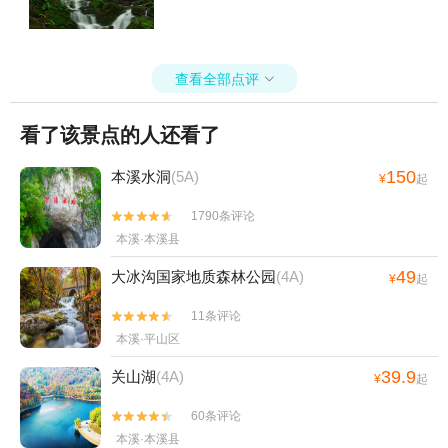
查看全部点评

看了该景点的人还看了
150
本溪水洞
(5A)
¥
起
1790条评论


本溪·本溪县
49
大冰沟国家地质森林公园
(4A)
¥
起
11条评论


本溪·平山区
39.9
关山湖
(4A)
¥
起
60条评论


本溪·本溪县