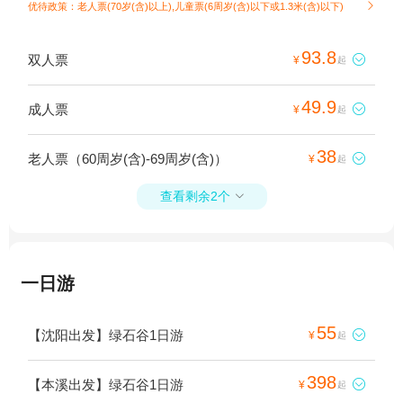
优待政策：老人票(70岁(含)以上),儿童票(6周岁(含)以下或1.3米(含)以下)

93.8
双人票

¥
起
49.9
成人票

¥
起
38
老人票（60周岁(含)-69周岁(含)）

¥
起
查看剩余2个

一日游
55
【沈阳出发】绿石谷1日游

¥
起
398
【本溪出发】绿石谷1日游

¥
起