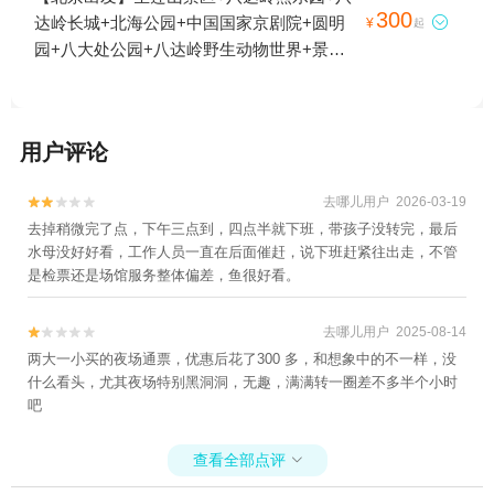
300
达岭长城+北海公园+中国国家京剧院+圆明

¥
起
园+八大处公园+八达岭野生动物世界+景山
公园+香山公园+北京大观园+北京射击馆+北
京孔庙+天坛公园+北京海洋馆+蟒山国家森
林公园+野鸭湖国家湿地公园+中国国家博物
用户评论
馆+八达岭滑雪场+颐和园+北京天文馆+北京
动物园+天安门城楼+八达岭古长城(残长
去哪儿用户 2026-03-19


城)+天安门广场+北京大学+八达岭国家森林
去掉稍微完了点，下午三点到，四点半就下班，带孩子没转完，最后
公园+北京野生动物园+明十三陵+北京气象
水母没好好看，工作人员一直在后面催赶，说下班赶紧往出走，不管
台+恭王府+鸟巢(国家体育场)+居庸关长城
是检票还是场馆服务整体偏差，鱼很好看。
+北京欢乐谷+北京孔庙+慕田峪长城+八大处
公园-大悲寺+北京牡丹园--已下线+雁栖湖
去哪儿用户 2025-08-14


+北京同仁堂+北京八大处富斯特滑道+故宫
两大一小买的夜场通票，优惠后花了300 多，和想象中的不一样，没
博物院+水立方游泳馆+水立方嬉水乐园+鸟
什么看头，尤其夜场特别黑洞洞，无趣，满满转一圈差不多半个小时
巢欢乐冰雪季+水立方(国家游泳中心)+北京
吧
展览馆+中国国家话剧院+北京东岳庙+北京
园博园+北京古玩城+鸟巢城市魔方+鸟巢空
查看全部点评

中走廊+八达岭长城缆车+北京大公馆+《鸟