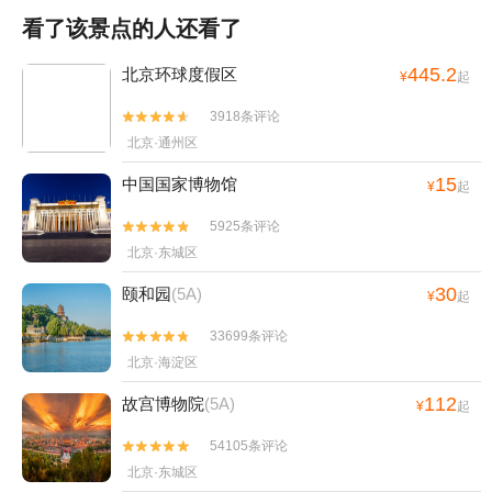
巢・吸引》视听盛宴+北京玫瑰谷+圆明园皇
看了该景点的人还看了
家皮影戏苑+八达岭国家森林公园-红叶岭+北
京蟠桃园+哈比豆儿童乐园（圆明园店）+古
445.2
北京环球度假区
¥
起
北水镇+故宫珍宝馆+故宫钟表馆+北京的那
+北京青年宫+八达岭饭店+嘉文梦幻王国
3918条评论


（北京）+圆明园盛时全景模型展+昌平蟒山
北京·通州区
苹果+北京香岩寺+坡峰岭+施必得索道下站
15
中国国家博物馆
¥
起
+北京剧院-已下线+恭王府大戏楼+北欧星空
主题展·北京+小马识途（圆明园）+古北水镇
5925条评论


汤泉+北京年票+鸟巢冰雕展+立巢飞行模拟
北京·东城区
（水立方）店+《嗨!北京》+圆明园展览馆
30
颐和园
(5A)
+古北之光温泉+古北水镇大酒店+蟒山灯光
¥
起
节+北京玩票+恭王府数字体验馆+曹明蟒山
33699条评论


苹果采摘园+升旗仪式+【北京】新春相声专
北京·海淀区
场+北京环球度假区+慕田峪长城岁月沉浸式
光影体验馆-已下线+北京桃园+圆明园拾光买
112
故宫博物院
(5A)
¥
起
卖街+北京颐和园石舫+圆明园·720穿越飞船
54105条评论


+走进圆明园之逛园子剧景游+北京坊+颐和
北京·东城区
园冰雪嘉年华+故宫北院区+北京十三陵石牌