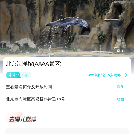


129
北京海洋馆(AAAA景区)
4.4
1355条评论
5条攻略

分
不错
查看景点简介及开放时间
简介


北京市海淀区高粱桥斜街乙18号
地图