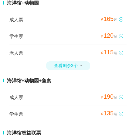
海洋馆+动物园
165
成人票

¥
起
120
学生票

¥
起
115
老人票

¥
起
查看剩余3个

海洋馆+动物园+鱼食
190
成人票

¥
起
135
学生票

¥
起
海洋馆权益联票