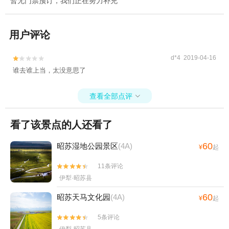
暂无门票预订，我们正在努力补充
用户评论
d*4 2019-04-16


谁去谁上当，太没意思了
查看全部点评

看了该景点的人还看了
60
昭苏湿地公园景区
(4A)
¥
起
11条评论


伊犁·昭苏县
60
昭苏天马文化园
(4A)
¥
起
5条评论

