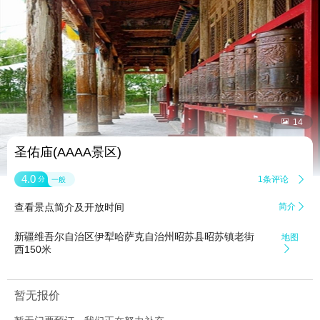


14
圣佑庙(AAAA景区)
4.0
1条评论

分
一般
查看景点简介及开放时间
简介

新疆维吾尔自治区伊犁哈萨克自治州昭苏县昭苏镇老街
地图
西150米

暂无报价