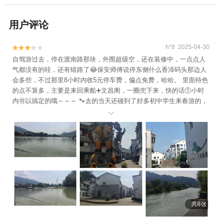
用户评论
h*8 2025-04-30


自驾游过去，停在渡南路那块，外围超级空，还在装修中，一点点人
气都没有的哇，还有错路了😂保安师傅说停东侧什么香漳码头那边人
会多些，不过那里8小时内收5元停车费，偏点免费，哈哈。 里面特色
的点不算多，主要是来回乘船➕文昌阁，一圈兜下来，快的话①小时
内🉑以搞定的哦～～～ 🐾去的当天还碰到了好多初中学生来春游的，
里面也有好多艺术生来这里画画🎨写生，哈哈

共8张