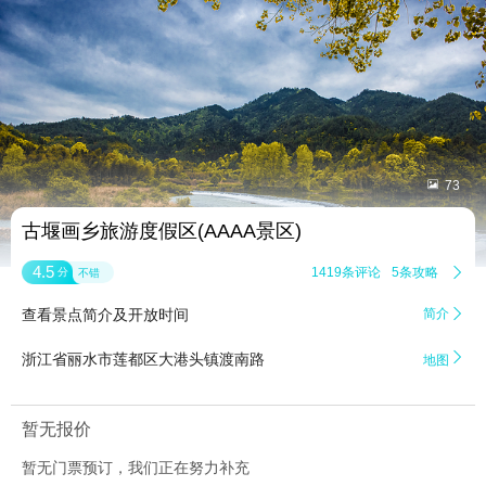


73
古堰画乡旅游度假区(AAAA景区)
4.5
1419条评论
5条攻略

分
不错
查看景点简介及开放时间
简介


浙江省丽水市莲都区大港头镇渡南路
地图
暂无报价
暂无门票预订，我们正在努力补充