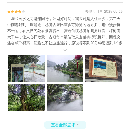
去哪儿用户 2025-05-29


古堰和画乡之间是船同行，计划好时间，我去时是入住画乡，第二天
中雨游船到古堰游览，感觉古堰比画乡可游览的地方多，雨中漫步挺
不错的，在文昌阁处有烟雾喷出，营造仙境感觉拍照挺好看。樟树高
大千年，让人心怀敬意，古堰每个最佳取景点都有标识挺好。回程突
遇省领导视察，清路也不让游船通行，原说等不到20分钟延迟到1个多
小时，民怨高，下着雨，人越来越多就滞留在登船口，工作人员表示

也很无奈，领导看到的永远不是普通人看到的，无奈。有人着急赶高
铁选择离开了。来丽水旅游坐公共交通我学乖了，因为景点太分散
了，没买下段票。很多人打文旅投诉电话，打市长热线，最终等了1：
30小时通行。画乡只是一条古街，基本上都是小餐饮，和其他地方大
同小异，同质化厉害，要想出彩还是要深挖地方特色。总体来说，丽
水的景色让我感觉有点失望。
查看全部点评
