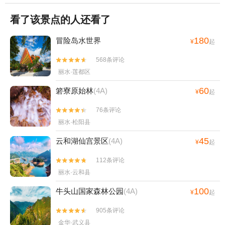
看了该景点的人还看了
180
冒险岛水世界
¥
起
568条评论


丽水·莲都区
60
箬寮原始林
(4A)
¥
起
76条评论


丽水·松阳县
45
云和湖仙宫景区
(4A)
¥
起
112条评论


丽水·云和县
100
牛头山国家森林公园
(4A)
¥
起
905条评论


金华·武义县