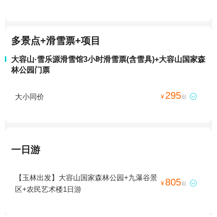
多景点+滑雪票+项目
大容山·雪乐源滑雪馆3小时滑雪票(含雪具)+大容山国家森
林公园门票
295
大小同价

¥
起
一日游
【玉林出发】大容山国家森林公园+九瀑谷景
805

¥
起
区+农民艺术楼1日游