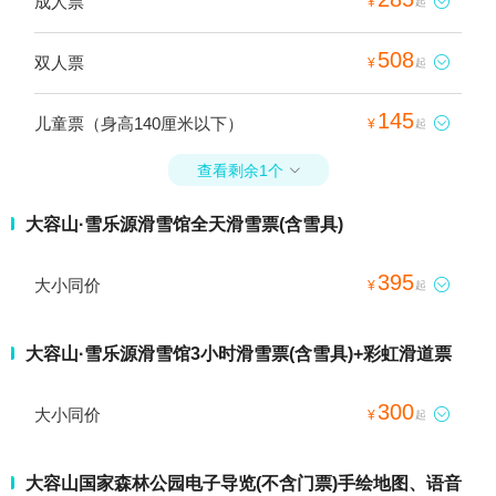
成人票

¥
起
508
双人票

¥
起
145
儿童票（身高140厘米以下）

¥
起
查看剩余1个

大容山·雪乐源滑雪馆全天滑雪票(含雪具)
395
大小同价

¥
起
大容山·雪乐源滑雪馆3小时滑雪票(含雪具)+彩虹滑道票
300
大小同价

¥
起
大容山国家森林公园电子导览(不含门票)手绘地图、语音