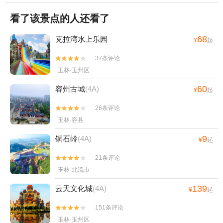
看了该景点的人还看了
68
克拉湾水上乐园
¥
起
37条评论


玉林·玉州区
60
容州古城
(4A)
¥
起
26条评论


玉林·容县
9
铜石岭
(4A)
¥
起
21条评论


玉林·北流市
139
云天文化城
(4A)
¥
起
151条评论


玉林·玉州区