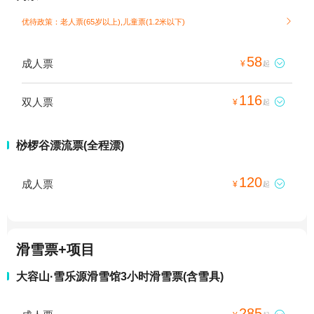
优待政策：老人票(65岁以上),儿童票(1.2米以下)

58
成人票

¥
起
116
双人票

¥
起
桫椤谷漂流票(全程漂)
120
成人票

¥
起
滑雪票+项目
大容山·雪乐源滑雪馆3小时滑雪票(含雪具)
285