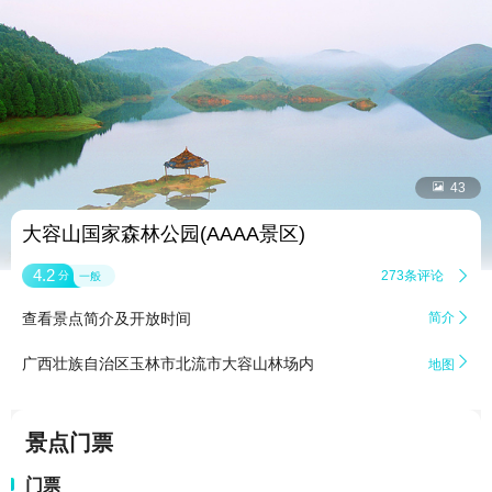


43
大容山国家森林公园(AAAA景区)
4.2
273条评论

分
一般
查看景点简介及开放时间
简介


广西壮族自治区玉林市北流市大容山林场内
地图
景点门票
门票