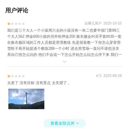
用户评论
去哪儿用户 2025-10-25


我们是三个大人一个小孩周六去的小孩没有一米二也要半假门票99三
个大人562 押金600小孩的另外给押金200 换衣服会叫买手套🧤35一套
在换衣服区域的工作人员都是滑雪教练 先是假装教一下你怎么穿穿滑
雪鞋子再开始提请个教练288一个小时 进去滑雪场一直问不请也没关
系自己悟怎么玩的 他们不会说一下怎么开始怎么玩怎么停下来 我们一
个教练都没请就看了一下视频慢慢玩起来的还没开始玩就已经没体验

感了 不会再去了
e*2 2025-08-28


太差了 没有目标 没有景点 太失望了 。
查看全部点评
