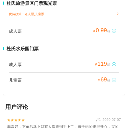
杜氏旅游景区门票观光票
优待政策：老人票,儿童票

0.99
成人票

¥
起
杜氏水乐园门票
119
成人票

¥
起
69
儿童票

¥
起
用户评论
y*1 2020-07-07


非常好，下单后马上就有人送票到手上了，孩子玩的也很开心，买的