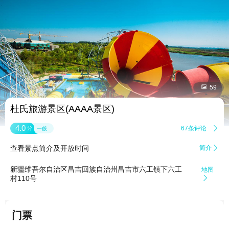


59
杜氏旅游景区(AAAA景区)
4.0
67条评论

分
一般
查看景点简介及开放时间
简介

新疆维吾尔自治区昌吉回族自治州昌吉市六工镇下六工
地图
村110号

门票