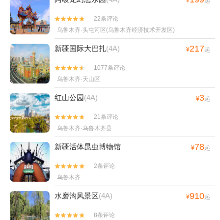
¥
起
22条评论


乌鲁木齐·头屯河区(乌鲁木齐经济技术开发区)
217
新疆国际大巴扎
(4A)
¥
起
1077条评论


乌鲁木齐·天山区
3
红山公园
(4A)
¥
起
21条评论


乌鲁木齐·乌鲁木齐县
78
新疆活体昆虫博物馆
¥
起
2条评论


乌鲁木齐
910
水磨沟风景区
(4A)
¥
起
8条评论

