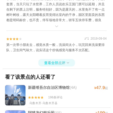
套票，当天只玩了水世界，工作人员说欢乐王国门票可以延期，并且
在剩下的票上注明，服务特别好，因为是露天的，水里免不了有一点
树叶树枝，露天太阳晒着反而觉得比室内的干净，园区里面卖的东西
都是明码标价，也不贵，停车场地非常大，轿车五块停车费，很良
心，记着自己带拖鞋泳衣毛巾洗发水，天热紫外线强，孩子皮肤晒伤

了，注意防晒
z*1 2019-09-04


第一次带小朋友去，感觉水质一般，洗澡间太小，玩完回来洗澡要排
队，卫生间气味大，说实话这个价钱感觉与服务不太匹配。
查看全部点评

看了该景点的人还看了
47.9
新疆维吾尔自治区博物馆
(4A)
¥
起
198条评论


乌鲁木齐·乌鲁木齐县
199
阿唛龙幻想乐园
(4A)