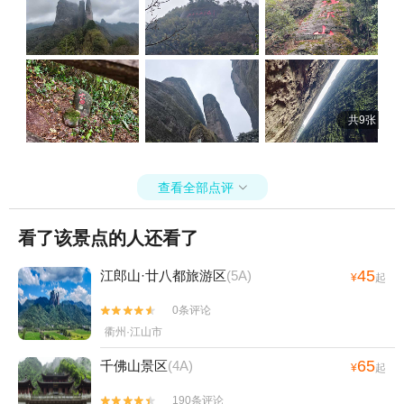
共9张
查看全部点评

看了该景点的人还看了
45
江郎山·廿八都旅游区
(5A)
¥
起
0条评论


衢州·江山市
65
千佛山景区
(4A)
¥
起
190条评论

