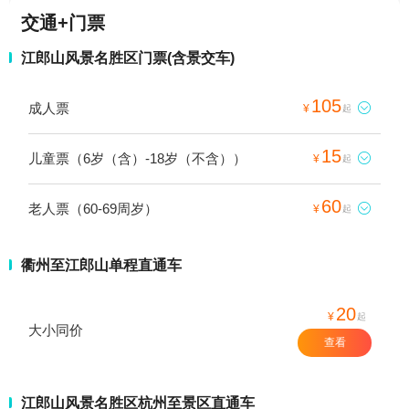
交通+门票
江郎山风景名胜区门票(含景交车)
105
成人票

¥
起
15
儿童票（6岁（含）-18岁（不含））

¥
起
60
老人票（60-69周岁）

¥
起
衢州至江郎山单程直通车
20
¥
起
大小同价
查看
江郎山风景名胜区杭州至景区直通车