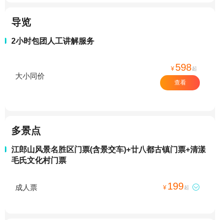
导览
2小时包团人工讲解服务
598
¥
起
大小同价
查看
多景点
江郎山风景名胜区门票(含景交车)+廿八都古镇门票+清漾
毛氏文化村门票
199
成人票

¥
起