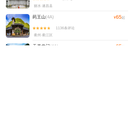
丽水·遂昌县
65
药王山
(4A)
¥
起
1136条评论


衢州·衢江区
65
天脊龙门
(4A)
¥
起
1173条评论


衢州·衢江区
80
廿八都古镇
(5A)
¥
起
910条评论


衢州·江山市
54
浙西仙峡谷探险漂流
¥
起
26条评论


衢州·药王山