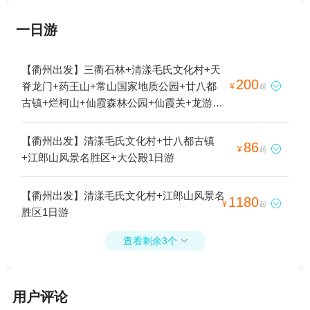
一日游
【衢州出发】三衢石林+清漾毛氏文化村+天
200
脊龙门+药王山+常山国家地质公园+廿八都

¥
起
古镇+烂柯山+仙霞森林公园+仙霞关+龙游石
窟+江郎山风景名胜区+浮盖山+衢州小南海
+衢州乌溪江+衢州孔氏南宗家庙+古田山自
【衢州出发】清漾毛氏文化村+廿八都古镇
86

¥
起
然保护区+衢州九龙湖+龙游民居苑+龙游八
+江郎山风景名胜区+大公殿1日游
塔+浮盖山峡谷漂流+根宫佛国文化旅游区
+龙游梦溪漂流+衢州龙游六春湖漂流+南湖
【衢州出发】清漾毛氏文化村+江郎山风景名
1180
+衢州江滨公园+衢州市市民公园+衢州衆园

¥
起
胜区1日游
+龙游峡谷漂流+童年时光主题乐园（衢州
店）+姑蔑城生态园+花牵谷+耕读农场+龙天
查看剩余3个

小镇+衢州乐翻天水上乐园+衢州大荫山森林
穿越探险乐园+衢州飞鸿滑草场+衢州悦龙湾
度假园区+衢州大荫山丛林飞越探险乐园+衢
用户评论
州三毛滑雪乐园+常山石博园+衢州启明星农