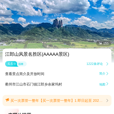


155
江郎山风景名胜区(AAAAA景区)
4.6
1222条评论

分
很棒
查看景点简介及开放时间
简介


衢州市江山市石门镇江郎乡余家坞村
地图

买一次票管一整年【买一次票管一整年】1.即日起至 2027年5月18日，游客凭实名购票并完成入园后即可畅享活动期内游玩权益。所有权益仅限本人实名核验使用，请勿转借他人。倡导文明游览，乐享美好旅途！2.激活后至2027年5月18日，凭本人身份证可全年不限次畅玩。(提示有效期2026/5/22至2027/5/18)
