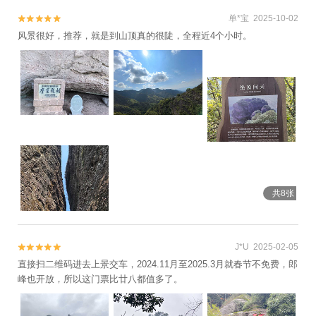
场+梅树底风景区+东方巨石阵+衢州儿童公
单*宝 2025-10-02


园+衢州古城文化旅游区+龙游花海+中国观
风景很好，推荐，就是到山顶真的很陡，全程近4个小时。
赏石博览馆+龙游雷迪森龙山运动驿站+衢州
天王塔沉浸式艺术馆+江郎山峡谷漂流+龙游
湖·骏和水上运动俱乐部+衢州神王谷景区+雪
沐温泉+信安湖夜游+六春湖生态景区+烟雨
江郎景区+衢州古城墙+衢州神农殿+衢州书
院+六春湖索道观光+花牵谷景区玫瑰园+凡
界·星宿高田+江山太阳谷乐园+浙江衢州跳伞
基地+江郎山飞行基地+浸梦水亭门+凹凸户
外越野公园Out To Wild ATV Park+衢州市体
共8张
育中心+六春湖生态漂流景区+龙游大峡谷漂
流1日游
J*U 2025-02-05


直接扫二维码进去上景交车，2024.11月至2025.3月就春节不免费，郎
峰也开放，所以这门票比廿八都值多了。