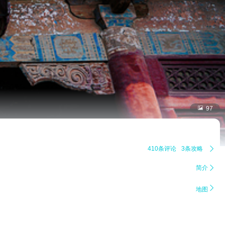

97
410条评论
3条攻略

简介


地图