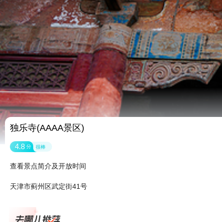
独乐寺(AAAA景区)
4.8
分
很棒
查看景点简介及开放时间
天津市蓟州区武定街41号