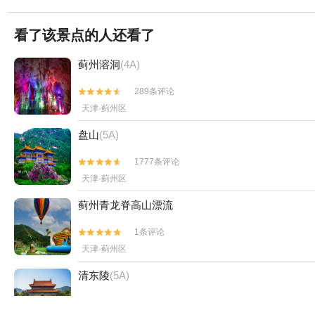
看了该景点的人还看了
蓟州溶洞
(4A)
289条评论


天津·蓟州区
盘山
(5A)
1777条评论


天津·蓟州区
蓟州青龙脊高山漂流
1条评论


天津·蓟州区
清东陵
(5A)
1598条评论

