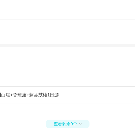
州白塔+鲁班庙+蓟县鼓楼1日游
查看剩余9个
