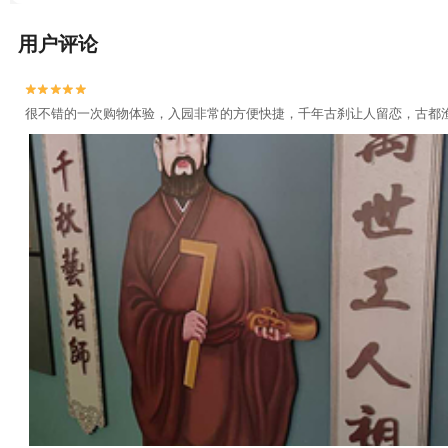
用户评论


很不错的一次购物体验，入园非常的方便快捷，千年古刹让人留恋，古都