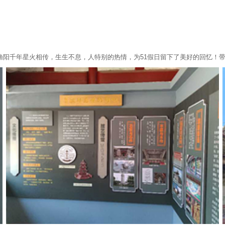
渔阳千年星火相传，生生不息，人特别的热情，为51假日留下了美好的回忆！