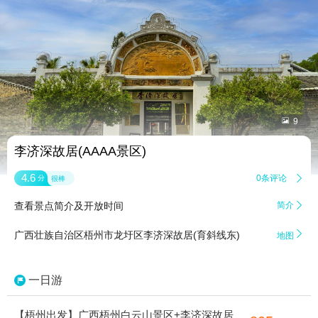


9
李济深故居(AAAA景区)
4.6
0条评论

分
很棒
查看景点简介及开放时间
简介


广西壮族自治区梧州市龙圩区李济深故居(育斜线东)
地图
一日游
【梧州出发】广西梧州白云山景区+李济深故居