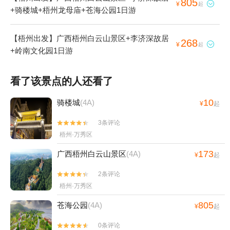
805

¥
起
+骑楼城+梧州龙母庙+苍海公园1日游
【梧州出发】广西梧州白云山景区+李济深故居
268

¥
起
+岭南文化园1日游
看了该景点的人还看了
10
骑楼城
(4A)
¥
起
3条评论


梧州·万秀区
173
广西梧州白云山景区
(4A)
¥
起
2条评论


梧州·万秀区
805
苍海公园
(4A)
¥
起
0条评论

