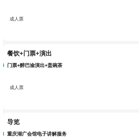
成人票
餐饮+门票+演出
门票+醉巴渝演出+盖碗茶
成人票
导览
重庆湖广会馆电子讲解服务