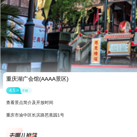
重庆湖广会馆(AAAA景区)
4.5
分
不错
查看景点简介及开放时间
重庆市渝中区长滨路芭蕉园1号