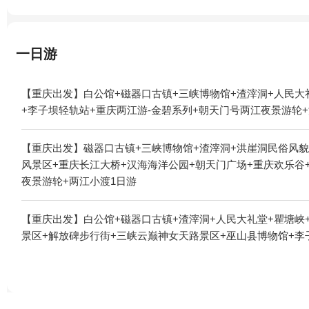
一日游
【重庆出发】白公馆+磁器口古镇+三峡博物馆+渣滓洞+人民大
+李子坝轻轨站+重庆两江游-金碧系列+朝天门号两江夜景游轮+
【重庆出发】磁器口古镇+三峡博物馆+渣滓洞+洪崖洞民俗风貌
风景区+重庆长江大桥+汉海海洋公园+朝天门广场+重庆欢乐谷+
夜景游轮+两江小渡1日游
【重庆出发】白公馆+磁器口古镇+渣滓洞+人民大礼堂+瞿塘峡+
景区+解放碑步行街+三峡云巅神女天路景区+巫山县博物馆+李