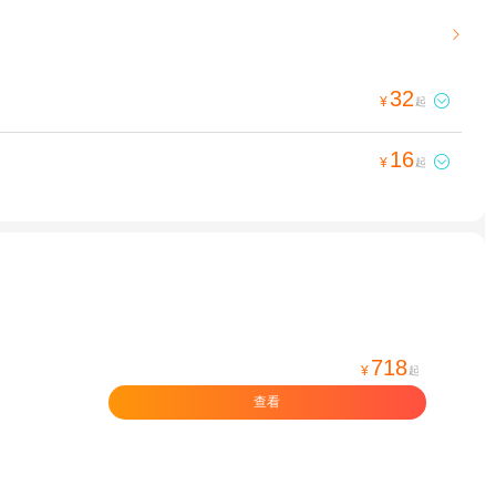

32

¥
起
16

¥
起
718
¥
起
查看