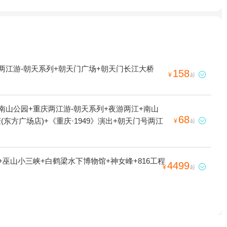
两江游-朝天系列+朝天门广场+朝天门长江大桥
158

¥
起
南山公园+重庆两江游-朝天系列+夜游两江+南山
68
方广场店)+《重庆·1949》演出+朝天门号两江

¥
起
巫山小三峡+白鹤梁水下博物馆+神女峰+816工程
4499

¥
起