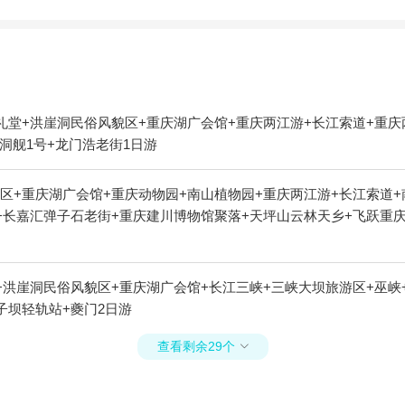
礼堂+洪崖洞民俗风貌区+重庆湖广会馆+重庆两江游+长江索道+重庆
洞舰1号+龙门浩老街1日游
区+重庆湖广会馆+重庆动物园+南山植物园+重庆两江游+长江索道+
长嘉汇弹子石老街+重庆建川博物馆聚落+天坪山云林天乡+飞跃重庆(东
洪崖洞民俗风貌区+重庆湖广会馆+长江三峡+三峡大坝旅游区+巫峡+
子坝轻轨站+夔门2日游
查看剩余29个
