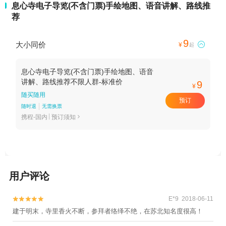
息心寺电子导览(不含门票)手绘地图、语音讲解、路线推
荐
9
大小同价

¥
起
息心寺电子导览(不含门票)手绘地图、语音
讲解、路线推荐不限人群-标准价
9
¥
随买随用
预订
随时退
无需换票
携程-国内
预订须知

用户评论
E*9 2018-06-11


建于明末，寺里香火不断，参拜者络绎不绝，在苏北知名度很高！