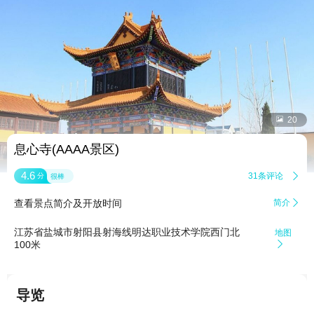


20
息心寺(AAAA景区)
4.6
31条评论

分
很棒
查看景点简介及开放时间
简介

江苏省盐城市射阳县射海线明达职业技术学院西门北
地图
100米

导览