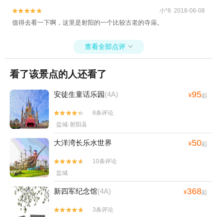
小*8 2018-06-08


值得去看一下啊，这里是射阳的一个比较古老的寺庙。
查看全部点评

看了该景点的人还看了
95
安徒生童话乐园
(4A)
¥
起
8条评论


盐城·射阳县
50
大洋湾长乐水世界
¥
起
10条评论


盐城
368
新四军纪念馆
(4A)
¥
起
3条评论

