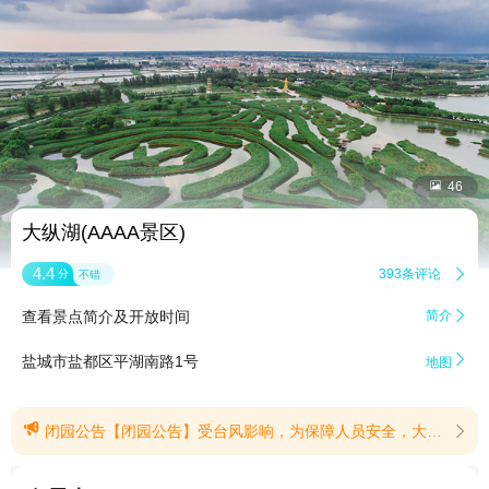


46
大纵湖(AAAA景区)
4.4
393条评论

分
不错
查看景点简介及开放时间
简介


盐城市盐都区平湖南路1号
地图

闭园公告【闭园公告】受台风影响，为保障人员安全，大纵湖景区自8月10日起实施闭园管理，开园恢复时间另行通知。(提示有效期2026/8/9至2026/8/16)
