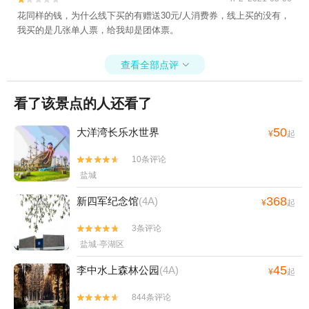
花同样的钱，为什么线下买的有赠送30元/人消费券，线上买的没有，
我买的是几张单人票，给我却是团体票。
查看全部点评

看了该景点的人还看了
50
大洋湾长乐水世界
¥
起
10条评论


盐城
368
新四军纪念馆
(4A)
¥
起
3条评论


盐城·亭湖区
45
李中水上森林公园
(4A)
¥
起
844条评论

