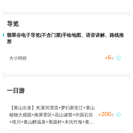
导览
翡翠谷电子导览(不含门票)手绘地图、语音讲解、路线推
荐
6
大小同价

¥
起
一日游
【黄山出发】夹溪河漂流+梦幻新安江+黄山
200
植物大观园+南屏景区+花山谜窟+许国石坊

¥
起
+塔川+黄山醉温泉+蜀源村+木坑竹海+黄山
天湖景区+新安江山水画廊+呈坎+屯溪老街