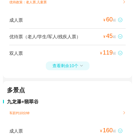
优待政策：老人票,儿童票

60
成人票

¥
起
45
优待票（老人/学生/军人/残疾人票）

¥
起
119
双人票

¥
起
查看剩余10个

多景点
九龙瀑+翡翠谷
车距约10分钟

160
成人票

¥
起