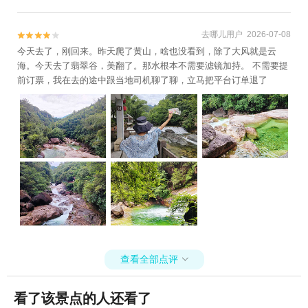
狮林大酒店+黄山喜乐汇演出+黎阳水街+宏
村冰雪世界+黄山市徽州雕刻博物馆+岭南景
去哪儿用户 2026-07-08


区+新安江激情水世界+黄山宏村国际滑翔伞
今天去了，刚回来。昨天爬了黄山，啥也没看到，除了大风就是云
基地+太平湖峡谷漂流+宏村-画桥+新安江景
海。今天去了翡翠谷，美翻了。那水根本不需要滤镜加持。 不需要提
区《江清月近人》实景演艺+西汉广德王国古
前订票，我在去的途中跟当地司机聊了聊，立马把平台订单退了
都+黄山屯之谷景区+黄山市城市展示馆+黄
山不夜城+漫溪里游乐园+稽灵山欢乐世界
+五溪山大峡谷+黄山宏村国际滑翔伞基地(宏
村大同动力伞基地)+新安江+梦幻新安江夜游
码头+西递石林水世界+徽州府衙+新安江+齐
云山自由家营地+黄山徽秀1日游
查看全部点评

看了该景点的人还看了