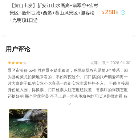
+唐模+翡翠谷+牯牛降风景区+太平湖+黄山
【黄山出发】新安江山水画廊+翡翠谷+宏村
丰乐湖风景区+宏村景区+徽州古城+新安江
288
景区+徽州古城+西递+黄山风景区+迎客松

¥
起
龙舟漂游+赛金花故居+齐云山景区+西递+黄
+光明顶1日游
山风景区+九龙瀑+光明顶+域见秀里·水镇+屏
山村+古城岩+石台牯牛降+虎林园+黄山休宁
颜公河漂流+雄村景区+新安江水电站+打鼓
岭+徽州大峡谷+黄山-温泉景区+黄山野生猴
用户评论
谷景区+卢村+牯牛降九龙+牯牛降历溪+黄山
黄帝源+杨家寨+养生河漂流+东黄山旅游度
去哪儿用户 2026-04-30


假区+香溪漂流+黄山门+黄山云谷索道+斗山
景区审美很low但胜在景不错水很清，感觉翡翠谷和爱情0个关系，因
为卧虎藏龙拍摄地来看的，不如深挖这个。门口搞的跟希腊爱琴海一
街+新安江滨水旅游景区+芙蓉谷+新安江月
片大白房子似的实际小吃商品一条街实际非常格格不入。 不能直接刷
亮岛+《宏村阿菊》实景演出+横江山水竹筏
身份证入园，得换票，门口检票大姐态度还很差，售票厅的阿姨态度
+西海大峡谷+黄山新安人家酒楼+洞天湾风
还挺好的 那个雷霆审美 亭子上裹一堆劣质粉色纱可以说是很难看 各
景区+新安江塔坑三口柑橘园+新安江水世界
种丑装饰可以说是画蛇添足 建议撤掉 但是天然景是非常不错的 附图

+新安江国画长廊游船+棠樾牌坊群鲍家花园
+北京D-life礼堂+寒武纪石林景区+合肥万普
拓展基地（黄山）+守拙园+古徽州文化旅游
区+阳产土楼+黄山风景区太平索道+黄山白
云宾馆+黄山北海宾馆+黄山本地玩乐+黄山