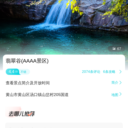


67
翡翠谷(AAAA景区)
4.4
2074条评论
6条攻略

分
不错
查看景点简介及开放时间
简介


黄山市黄山区汤口镇山岔村205国道
地图