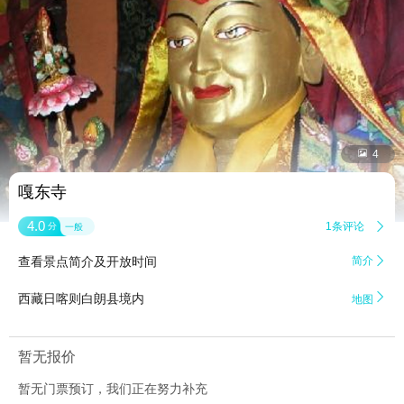


4
嘎东寺
4.0
1条评论

分
一般
查看景点简介及开放时间
简介


西藏日喀则白朗县境内
地图
暂无报价
暂无门票预订，我们正在努力补充