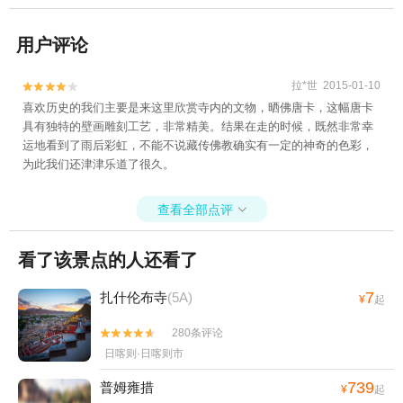
用户评论
拉*世 2015-01-10


喜欢历史的我们主要是来这里欣赏寺内的文物，晒佛唐卡，这幅唐卡
具有独特的壁画雕刻工艺，非常精美。结果在走的时候，既然非常幸
运地看到了雨后彩虹，不能不说藏传佛教确实有一定的神奇的色彩，
为此我们还津津乐道了很久。
查看全部点评

看了该景点的人还看了
7
扎什伦布寺
(5A)
¥
起
280条评论


日喀则·日喀则市
739
普姆雍措
¥
起