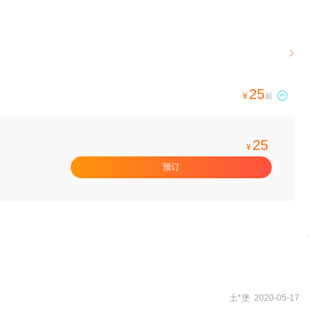

25

¥
起
25
¥
预订
土*堡 2020-05-17