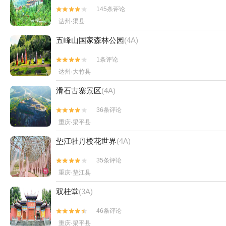
145条评论


达州·渠县
五峰山国家森林公园
(4A)
1条评论


达州·大竹县
滑石古寨景区
(4A)
36条评论


重庆·梁平县
垫江牡丹樱花世界
(4A)
35条评论


重庆·垫江县
双桂堂
(3A)
46条评论


重庆·梁平县