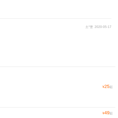
土*堡 2020-05-17
25
¥
起
49
¥
起