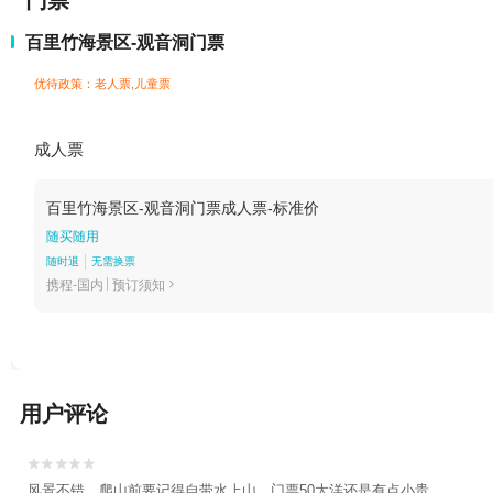
门票
百里竹海景区-观音洞门票
优待政策：老人票,儿童票
成人票
百里竹海景区-观音洞门票成人票-标准价
随买随用
随时退
无需换票
携程-国内
预订须知

用户评论


风景不错。爬山前要记得自带水上山，门票50大洋还是有点小贵。