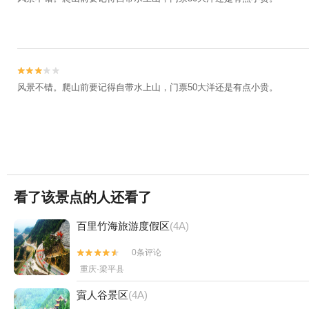


风景不错。爬山前要记得自带水上山，门票50大洋还是有点小贵。
看了该景点的人还看了
百里竹海旅游度假区
(4A)
0条评论


重庆·梁平县
賨人谷景区
(4A)