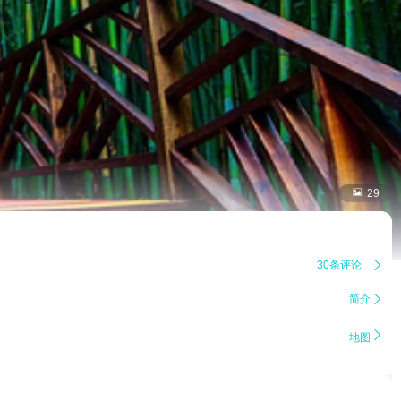

29
30条评论

简介


地图