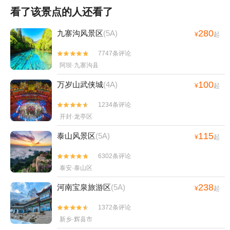
看了该景点的人还看了
280
九寨沟风景区
(5A)
¥
起
7747条评论


阿坝·九寨沟县
100
万岁山武侠城
(4A)
¥
起
1234条评论


开封·龙亭区
115
泰山风景区
(5A)
¥
起
6302条评论


泰安·泰山区
238
河南宝泉旅游区
(5A)
¥
起
1372条评论


新乡·辉县市