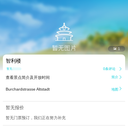


1
智利楼
0条评论

暂无点评
查看景点简介及开放时间
简介


Burchardstrasse Altstadt
地图
暂无报价
暂无门票预订，我们正在努力补充