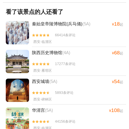
看了该景点的人还看了
18
秦始皇帝陵博物院(兵马俑)
(5A)
¥
起
66414条评论


西安·临潼区
68
陕西历史博物馆
(4A)
¥
起
17277条评论


西安·雁塔区
54
西安城墙
(5A)
¥
起
5893条评论


西安·碑林区
108
华清宫
(5A)
¥
起
44156条评论


西安·临潼区