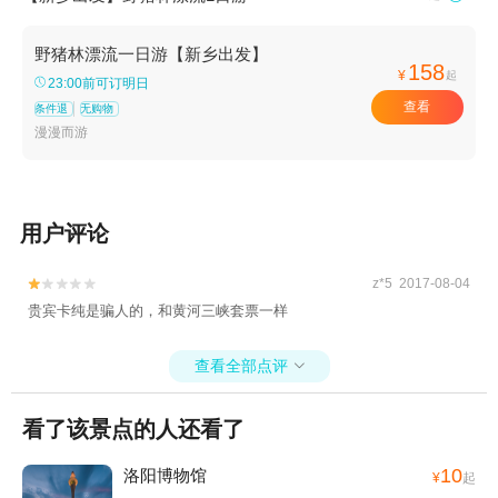
野猪林漂流一日游【新乡出发】
158
¥
起
23:00前可订明日
查看
条件退
无购物
漫漫而游
用户评论
z*5 2017-08-04


贵宾卡纯是骗人的，和黄河三峡套票一样
查看全部点评

看了该景点的人还看了
10
洛阳博物馆
¥
起