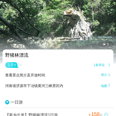


5
野猪林漂流
1.0
1条评论

分
查看景点简介及开放时间
简介


河南省济源市下冶镇黄河三峡景区内
地图
一日游
158
【新乡出发】野猪林漂流1日游

¥
起