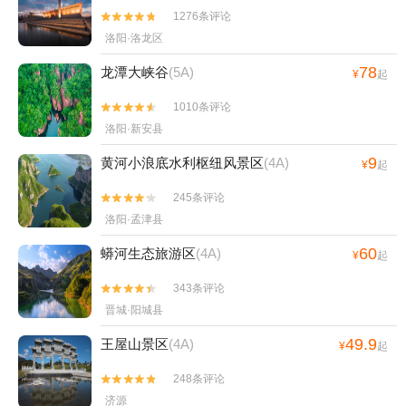
1276条评论


洛阳·洛龙区
78
龙潭大峡谷
(5A)
¥
起
1010条评论


洛阳·新安县
9
黄河小浪底水利枢纽风景区
(4A)
¥
起
245条评论


洛阳·孟津县
60
蟒河生态旅游区
(4A)
¥
起
343条评论


晋城·阳城县
49.9
王屋山景区
(4A)
¥
起
248条评论


济源