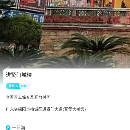
进贤门城楼
4.6
分
很棒
查看景点简介及开放时间
广东省揭阳市榕城区进贤门大道(百货大楼旁)
一日游