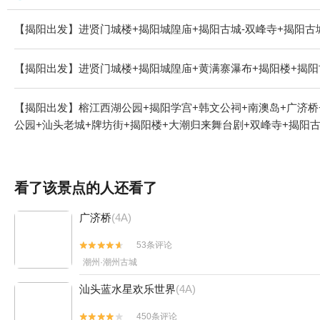
【揭阳出发】进贤门城楼+揭阳城隍庙+揭阳古城-双峰寺+揭阳古
【揭阳出发】进贤门城楼+揭阳城隍庙+黄满寨瀑布+揭阳楼+揭阳
【揭阳出发】榕江西湖公园+揭阳学宫+韩文公祠+南澳岛+广济桥
公园+汕头老城+牌坊街+揭阳楼+大潮归来舞台剧+双峰寺+揭阳
看了该景点的人还看了
广济桥
(4A)
53条评论


潮州·潮州古城
汕头蓝水星欢乐世界
(4A)
450条评论

