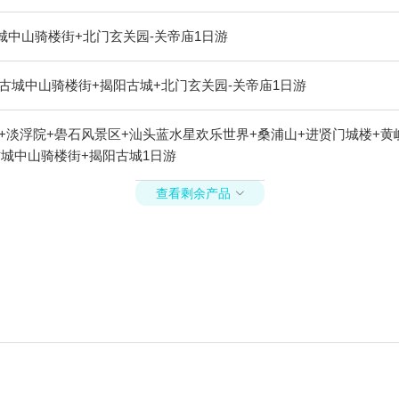
城中山骑楼街+北门玄关园-关帝庙1日游
古城中山骑楼街+揭阳古城+北门玄关园-关帝庙1日游
+淡浮院+礐石风景区+汕头蓝水星欢乐世界+桑浦山+进贤门城楼+黄
古城中山骑楼街+揭阳古城1日游
查看剩余产品
