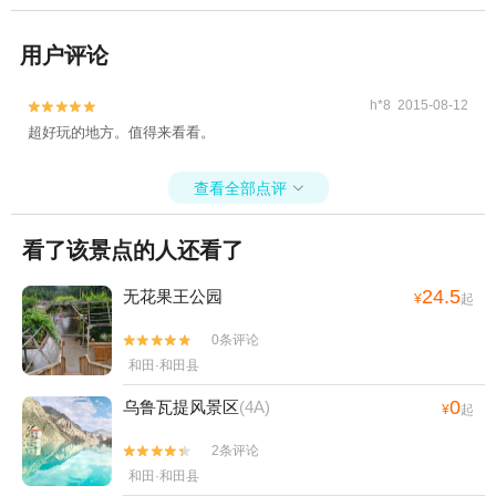
用户评论
h*8 2015-08-12


超好玩的地方。值得来看看。
查看全部点评

看了该景点的人还看了
24.5
无花果王公园
¥
起
0条评论


和田·和田县
0
乌鲁瓦提风景区
(4A)
¥
起
2条评论


和田·和田县