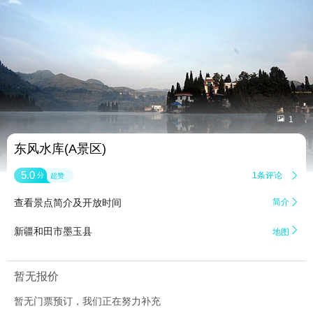


1
东风水库(A景区)
5.0
1条评论

分
超赞
查看景点简介及开放时间
简介


新疆和田市墨玉县
地图
暂无报价
暂无门票预订，我们正在努力补充