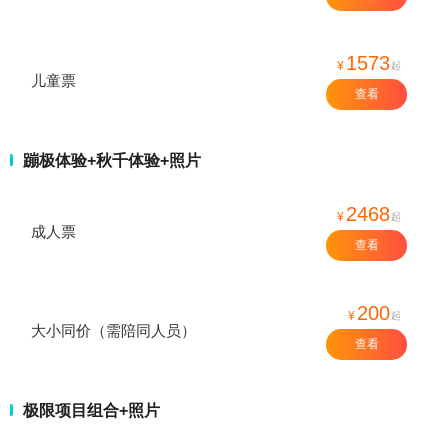
1573
¥
起
儿童票
查看
蹦极体验+秋千体验+照片
2468
¥
起
成人票
查看
200
¥
起
大小同价（需陪同人员）
查看
极限项目组合+照片