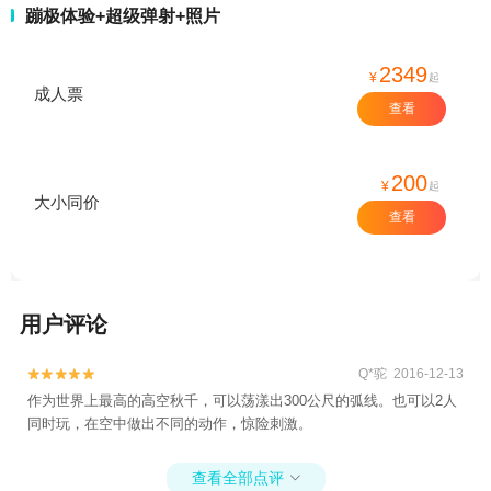
蹦极体验+超级弹射+照片
2349
¥
起
成人票
查看
200
¥
起
大小同价
查看
用户评论
Q*驼 2016-12-13


作为世界上最高的高空秋千，可以荡漾出300公尺的弧线。也可以2人
同时玩，在空中做出不同的动作，惊险刺激。
查看全部点评
