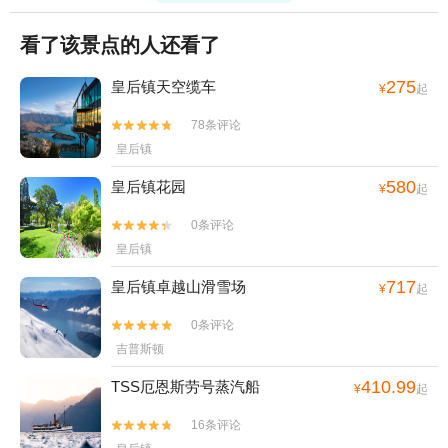
看了该景点的人还看了
275
皇后镇天空缆车
¥
起
78条评论


皇后镇
580
皇后镇花园
¥
起
0条评论


皇后镇
717
皇后镇卓越山滑雪场
¥
起
0条评论


吉普斯顿
410.99
TSS厄恩斯劳号蒸汽船
¥
起
16条评论

