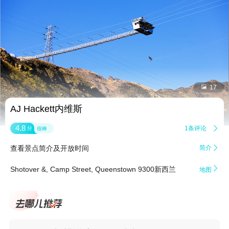


17
AJ Hackett内维斯
4.8
1条评论

分
很棒
查看景点简介及开放时间
简介


Shotover &, Camp Street, Queenstown 9300新西兰
地图