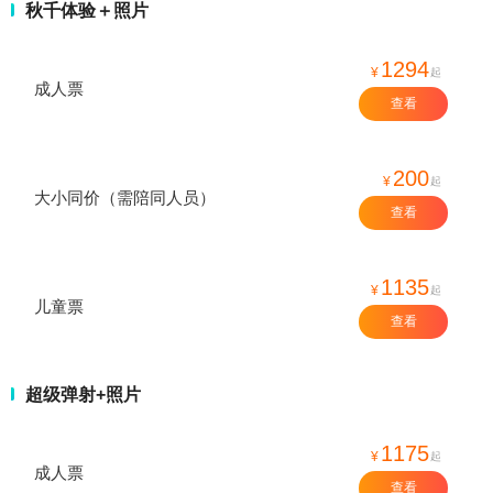
秋千体验＋照片
1294
¥
起
成人票
查看
200
¥
起
大小同价（需陪同人员）
查看
1135
¥
起
儿童票
查看
超级弹射+照片
1175
¥
起
成人票
查看