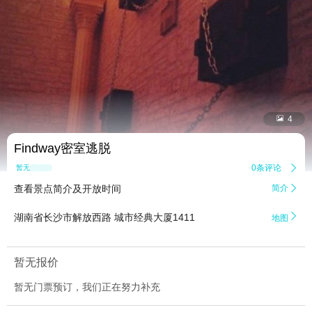


4
Findway密室逃脱
0条评论

暂无点评
查看景点简介及开放时间
简介


湖南省长沙市解放西路 城市经典大厦1411
地图
暂无报价
暂无门票预订，我们正在努力补充