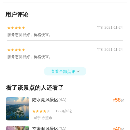
用户评论
Y*8 2021-11-24


服务态度很好，价格便宜。
Y*8 2021-11-24


服务态度很好，价格便宜。
查看全部点评

看了该景点的人还看了
58
陆水湖风景区
(4A)
¥
起
122条评论


咸宁·赤壁市
40
玄素洞风景区
(3A)
¥
起