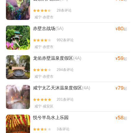
28条评论


咸宁·赤壁市
80
赤壁古战场
(5A)
¥
起
992条评论


咸宁·赤壁市
59
龙佑赤壁温泉度假区
(4A)
¥
起
294条评论


咸宁·赤壁市
79
咸宁太乙天沐温泉度假区
(4A)
¥
起
201条评论


咸宁·咸安区
58
悦兮半岛水上乐园
¥
起
3条评论

