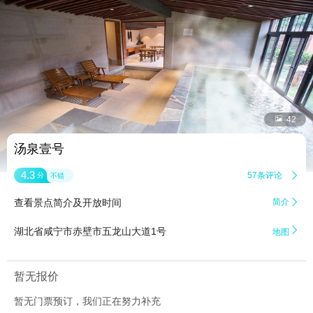


42
汤泉壹号
4.3
57条评论

分
不错
查看景点简介及开放时间
简介


湖北省咸宁市赤壁市五龙山大道1号
地图
暂无报价
暂无门票预订，我们正在努力补充