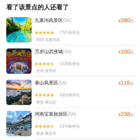
看了该景点的人还看了
280
九寨沟风景区
(5A)
¥
起
7747条评论


阿坝·九寨沟县
100
万岁山武侠城
(4A)
¥
起
1229条评论


开封·龙亭区
115
泰山风景区
(5A)
¥
起
6302条评论


泰安·泰山区
238
河南宝泉旅游区
(5A)
¥
起
1370条评论


新乡·辉县市