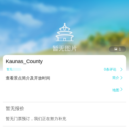


1
Kaunas_County
0条评论

暂无点评
查看景点简介及开放时间
简介


地图
暂无报价
暂无门票预订，我们正在努力补充