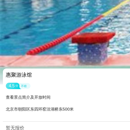
惠聚游泳馆
4.5
分
不错
查看景点简介及开放时间
北京市朝阳区东四环窑洼湖桥东500米
暂无报价