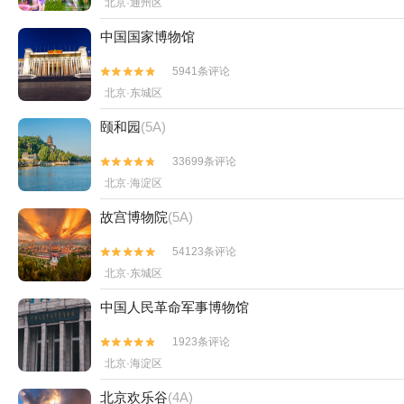
北京·通州区
中国国家博物馆
5941条评论


北京·东城区
颐和园
(5A)
33699条评论


北京·海淀区
故宫博物院
(5A)
54123条评论


北京·东城区
中国人民革命军事博物馆
1923条评论


北京·海淀区
北京欢乐谷
(4A)