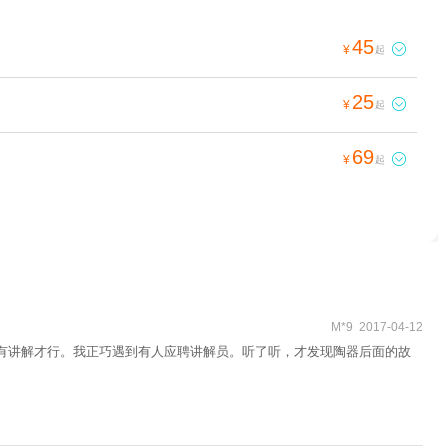
45

¥
起
25

¥
起
69

¥
起
M*9 2017-04-12
要有讲解才行。我正巧遇到有人应聘讲解员。听了听，才发现陶器后面的故