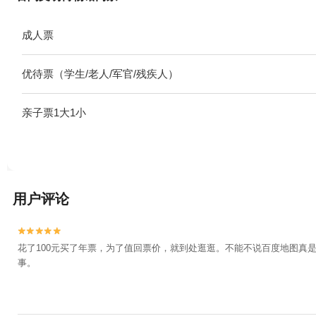
成人票
优待票（学生/老人/军官/残疾人）
亲子票1大1小
用户评论


花了100元买了年票，为了值回票价，就到处逛逛。不能不说百度地图
事。