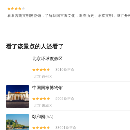


看看古陶文明博物馆，了解我国古陶文化，追溯历史，承接文明，继往开
看了该景点的人还看了
北京环球度假区
3910条评论


北京·通州区
中国国家博物馆
5902条评论


北京·东城区
颐和园
(5A)
33691条评论

