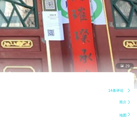

29
14条评论

简介


地图