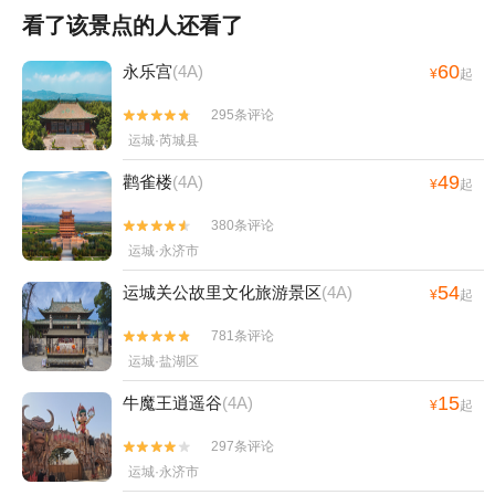
看了该景点的人还看了
60
永乐宫
(4A)
¥
起
295条评论


运城·芮城县
49
鹳雀楼
(4A)
¥
起
380条评论


运城·永济市
54
运城关公故里文化旅游景区
(4A)
¥
起
781条评论


运城·盐湖区
15
牛魔王逍遥谷
(4A)
¥
起
297条评论


运城·永济市