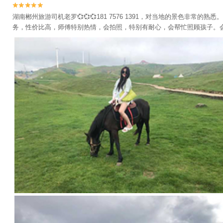


湖南郴州旅游司机老罗💞💞💞181 7576 1391，对当地的景
务，性价比高，师傅特别热情，会拍照，特别有耐心，会帮忙照顾孩子。会帮你解决