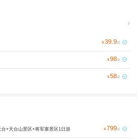

39.9

¥
起
98

¥
起
58

¥
起
799
台+天台山景区+将军寨景区1日游

¥
起