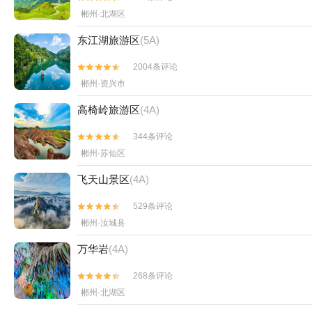
郴州·北湖区
东江湖旅游区
(5A)
2004条评论


郴州·资兴市
高椅岭旅游区
(4A)
344条评论


郴州·苏仙区
飞天山景区
(4A)
529条评论


郴州·汝城县
万华岩
(4A)
268条评论


郴州·北湖区