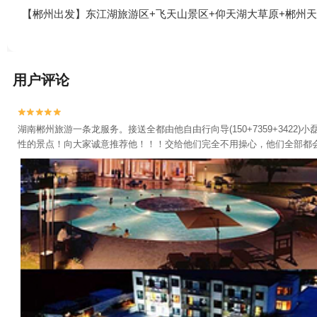
【郴州出发】东江湖旅游区+飞天山景区+仰天湖大草原+郴州天
用户评论


湖南郴州旅游一条龙服务。接送全都由他自由行向导(150+7359+3
性的景点！向大家诚意推荐他！！！交给他们完全不用操心，他们全部都