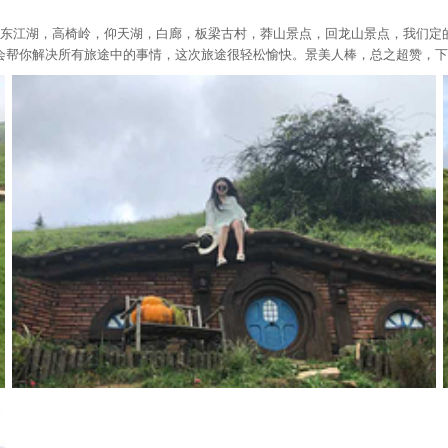
色非常的熟悉。东江湖，高椅岭，仰天湖，白廊，板梁古村，莽山景点，回龙山景点，
所有旅途中的事情，这次旅途很轻松愉快。景美人棒，总之超赞，下次来还会选择这里，非