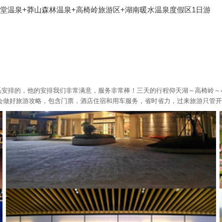
堂温泉+莽山森林温泉+高椅岭旅游区+湖南暖水温泉度假区1日游
422)小磊安排的，他的安排我们非常满意，服务非常棒！三天的行程仰天湖～高
会做好旅游攻略，包含门票，酒店住宿和用车服务，省时省力，过来旅游只管开