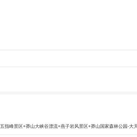
五指峰景区+莽山大峡谷漂流+燕子岩风景区+莽山国家森林公园-大天