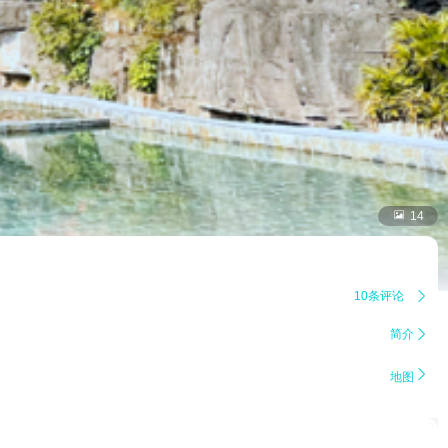

14
10条评论

简介


地图