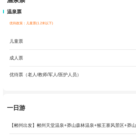
温泉票
温泉票
优待政策：儿童票(1.2米以下)
儿童票
成人票
优待票（老人/教师/军人/医护人员）
一日游
【郴州出发】郴州天堂温泉+莽山森林温泉+猴王寨风景区+莽山