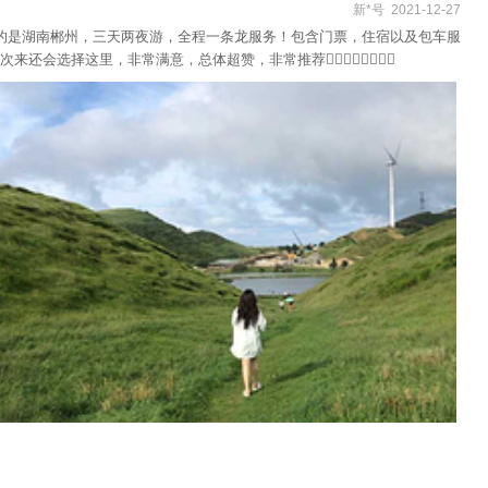
新*号 2021-12-27
我们定的是湖南郴州，三天两夜游，全程一条龙服务！包含门票，住宿以及包车服
常满意，总体超赞，非常推荐🙅‍♀️🙅‍♀️🙅‍♀️🙅‍♀️