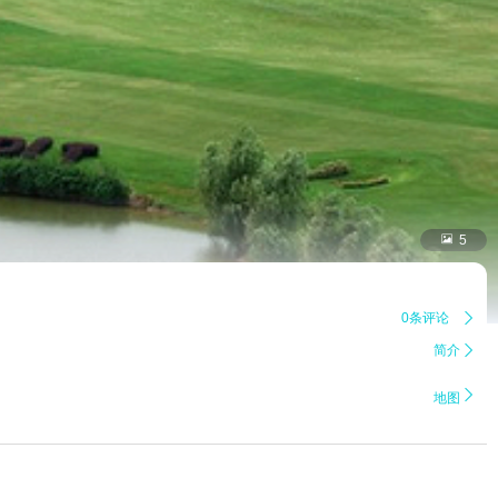

5
0条评论

简介


地图