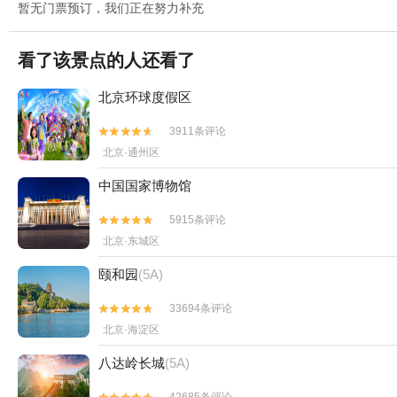
暂无门票预订，我们正在努力补充
看了该景点的人还看了
北京环球度假区
3911条评论


北京·通州区
中国国家博物馆
5915条评论


北京·东城区
颐和园
(5A)
33694条评论


北京·海淀区
八达岭长城
(5A)