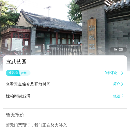


30
宣武艺园
4.8
0条评论

分
很棒
查看景点简介及开放时间
简介


槐柏树街12号
地图
暂无报价
暂无门票预订，我们正在努力补充