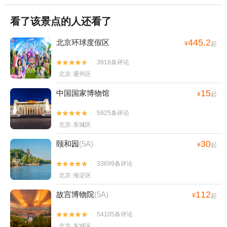
看了该景点的人还看了
445.2
北京环球度假区
¥
起
3918条评论


北京·通州区
15
中国国家博物馆
¥
起
5925条评论


北京·东城区
30
颐和园
(5A)
¥
起
33699条评论


北京·海淀区
112
故宫博物院
(5A)
¥
起
54105条评论


北京·东城区