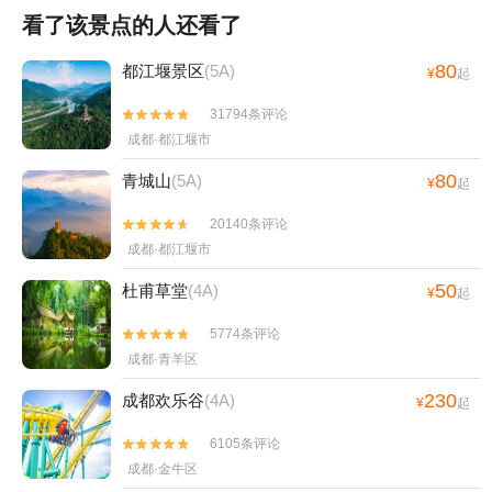
看了该景点的人还看了
80
都江堰景区
(5A)
¥
起
31794条评论


成都·都江堰市
80
青城山
(5A)
¥
起
20140条评论


成都·都江堰市
50
杜甫草堂
(4A)
¥
起
5774条评论


成都·青羊区
230
成都欢乐谷
(4A)
¥
起
6105条评论


成都·金牛区