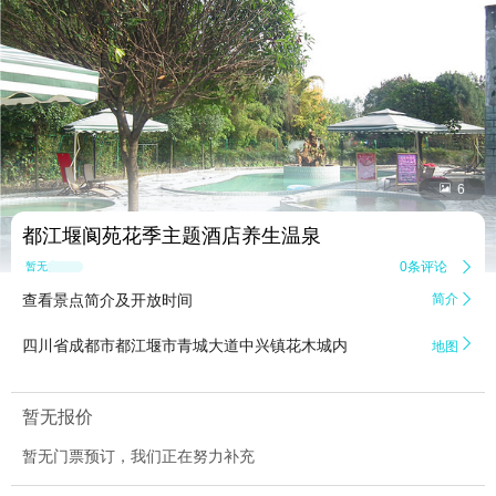


6
都江堰阆苑花季主题酒店养生温泉
0条评论

暂无点评
查看景点简介及开放时间
简介


四川省成都市都江堰市青城大道中兴镇花木城内
地图
暂无报价
暂无门票预订，我们正在努力补充