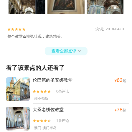
浣*处 2018-04-01


整个教堂⛪️恢弘壮观，建筑精美。
查看全部点评

看了该景点的人还看了
63
伦巴第的圣安娜教堂
¥
起
0条评论


那不勒斯
78
大圣老楞佐教堂
¥
起
1条评论


澳门·澳门半岛