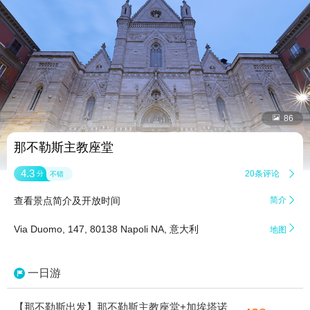


86
那不勒斯主教座堂
4.3
20条评论

分
不错
查看景点简介及开放时间
简介


Via Duomo, 147, 80138 Napoli NA, 意大利
地图
一日游
【那不勒斯出发】那不勒斯主教座堂+加埃塔诺