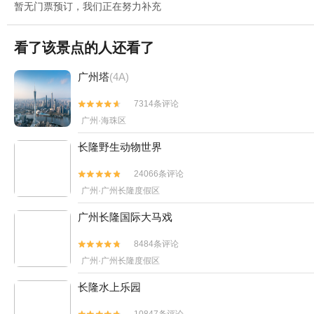
暂无门票预订，我们正在努力补充
看了该景点的人还看了
广州塔
(4A)
7314条评论


广州·海珠区
长隆野生动物世界
24066条评论


广州·广州长隆度假区
广州长隆国际大马戏
8484条评论


广州·广州长隆度假区
长隆水上乐园