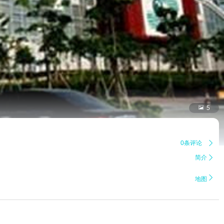

5
0条评论

简介


地图