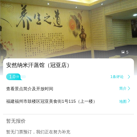


5
安然纳米汗蒸馆（冠亚店）
1.0
1条评论

分
查看景点简介及开放时间
简介


福建福州市鼓楼区冠亚美食街1号115（上一楼）
地图
暂无报价
暂无门票预订，我们正在努力补充