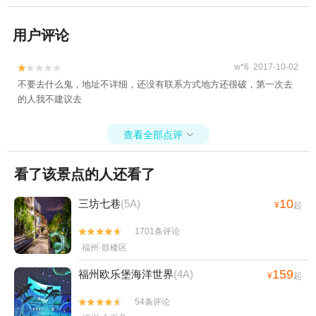
用户评论
w*6 2017-10-02


不要去什么鬼，地址不详细，还没有联系方式地方还很破，第一次去
的人我不建议去
查看全部点评

看了该景点的人还看了
10
三坊七巷
(5A)
¥
起
1701条评论


福州·鼓楼区
159
福州欧乐堡海洋世界
(4A)
¥
起
54条评论

