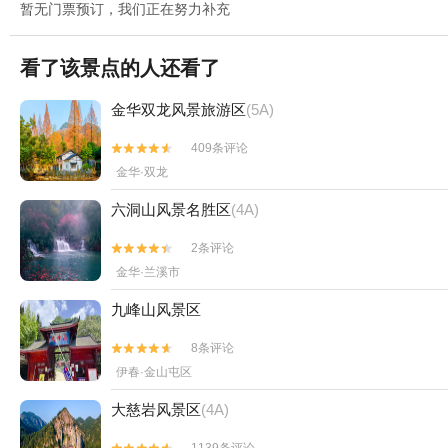
暂无门票预订，我们正在努力补充
看了该景点的人还看了
金华双龙风景旅游区
(5A)
409条评论


金华·双龙
六洞山风景名胜区
(4A)
2条评论


金华·兰溪市
九峰山风景区
8条评论


伊春·金山屯区
大慈岩风景区
(4A)