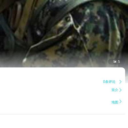

5
0条评论

简介


地图