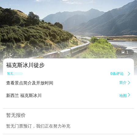


1
福克斯冰川徒步
0条评论

暂无点评
查看景点简介及开放时间
简介


新西兰 福克斯冰川
地图
暂无报价
暂无门票预订，我们正在努力补充