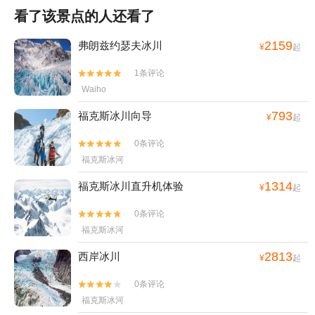
看了该景点的人还看了
2159
弗朗兹约瑟夫冰川
¥
起
1条评论


Waiho
793
福克斯冰川向导
¥
起
0条评论


福克斯冰河
1314
福克斯冰川直升机体验
¥
起
0条评论


福克斯冰河
2813
西岸冰川
¥
起
0条评论


福克斯冰河