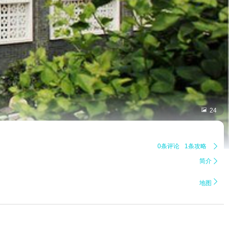

24
0条评论
1条攻略

简介


地图