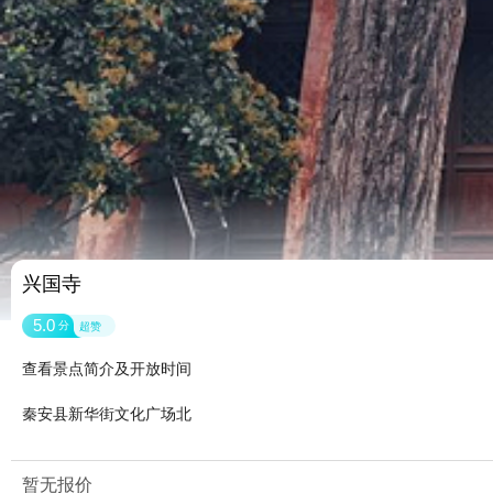
兴国寺
5.0
分
超赞
查看景点简介及开放时间
秦安县新华街文化广场北
暂无报价