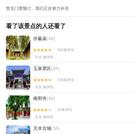
暂无门票预订，我们正在努力补充
看了该景点的人还看了
伏羲庙
(4A)
560条评论


天水·秦州区
玉泉景区
(4A)
139条评论


天水·秦州区
南郭寺
(4A)
16条评论


天水·秦州区
天水古城
(3A)