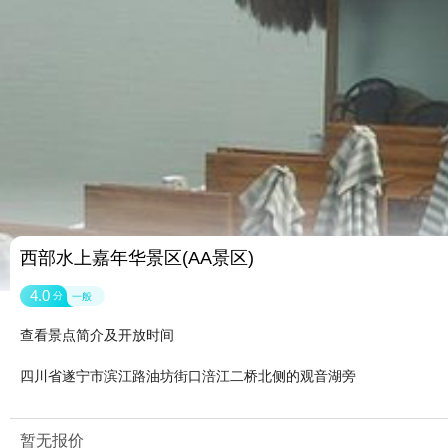
西部水上嘉年华景区(AA景区)
4.0
分
一般
查看景点简介及开放时间
四川省遂宁市滨江路油坊街口涪江二桥北侧的观音湖旁
暂无报价