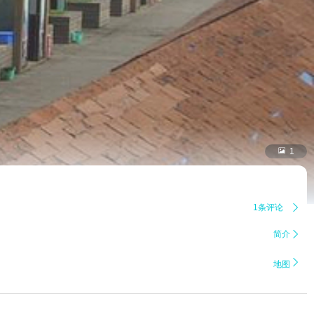

1
1条评论

简介


地图