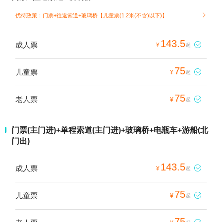
优待政策：门票+往返索道+玻璃桥【儿童票(1.2米(不含)以下)】

143.5
成人票

¥
起
75
儿童票

¥
起
75
老人票

¥
起
门票(主门进)+单程索道(主门进)+玻璃桥+电瓶车+游船(北
门出)
143.5
成人票

¥
起
75
儿童票

¥
起
75