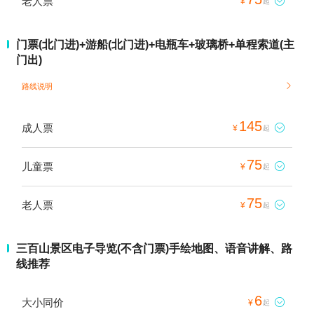
老人票

¥
起
门票(北门进)+游船(北门进)+电瓶车+玻璃桥+单程索道(主
门出)
路线说明

145
成人票

¥
起
75
儿童票

¥
起
75
老人票

¥
起
三百山景区电子导览(不含门票)手绘地图、语音讲解、路
线推荐
6
大小同价

¥
起