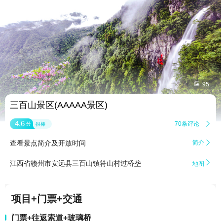


95
三百山景区(AAAAA景区)
4.6
70条评论

分
很棒
查看景点简介及开放时间
简介


江西省赣州市安远县三百山镇符山村过桥垄
地图
项目+门票+交通
门票+往返索道+玻璃桥