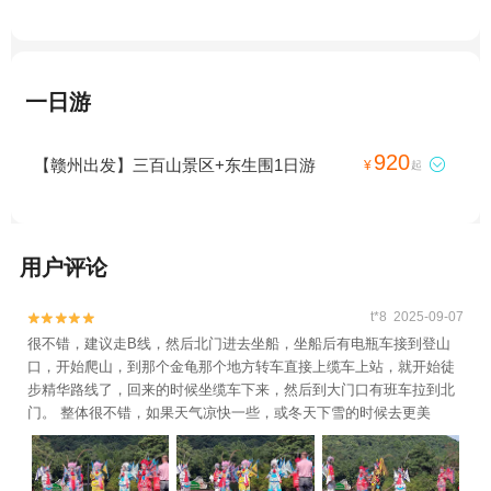
一日游
920
【赣州出发】三百山景区+东生围1日游

¥
起
用户评论
t*8 2025-09-07


很不错，建议走B线，然后北门进去坐船，坐船后有电瓶车接到登山
口，开始爬山，到那个金龟那个地方转车直接上缆车上站，就开始徒
步精华路线了，回来的时候坐缆车下来，然后到大门口有班车拉到北
门。 整体很不错，如果天气凉快一些，或冬天下雪的时候去更美