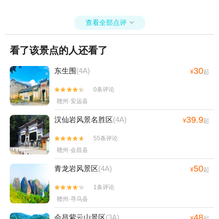
查看全部点评

看了该景点的人还看了
30
东生围
(4A)
¥
起
0条评论


赣州·安远县
39.9
汉仙岩风景名胜区
(4A)
¥
起
55条评论


赣州·会昌县
50
青龙岩风景区
(4A)
¥
起
1条评论


赣州·寻乌县
48
会昌紫云山景区
(3A)
¥
起