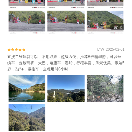
共9张
L*W 2025-02-01


直接二维码就可以，不用取票，超级方便。推荐B线精华游，可以坐
缆车，走玻璃桥，大巴，电瓶车，游船，行程丰富，风景优美。带娃5
岁，2岁➕，带推车，全程用时6小时