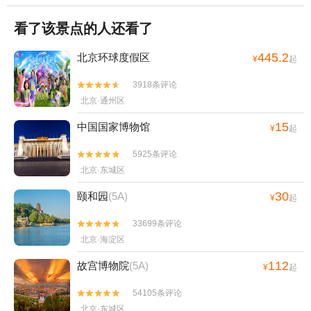
看了该景点的人还看了
445.2
北京环球度假区
¥
起
3918条评论


北京·通州区
15
中国国家博物馆
¥
起
5925条评论


北京·东城区
30
颐和园
(5A)
¥
起
33699条评论


北京·海淀区
112
故宫博物院
(5A)
¥
起
54105条评论


北京·东城区