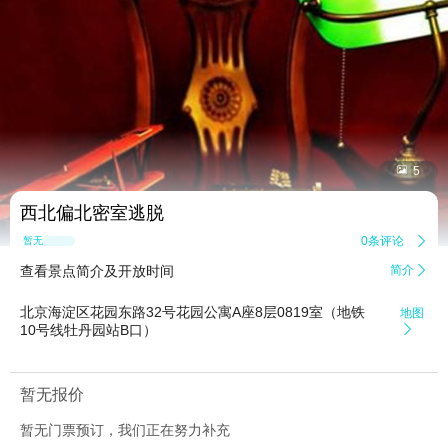


5
西北偏北密室逃脱
0条评论

暂无点评
查看景点简介及开放时间
简介

北京海淀区花园东路32号花园公寓A座8层0819室（地铁
地图
10号线牡丹园站B口）

暂无报价
暂无门票预订，我们正在努力补充