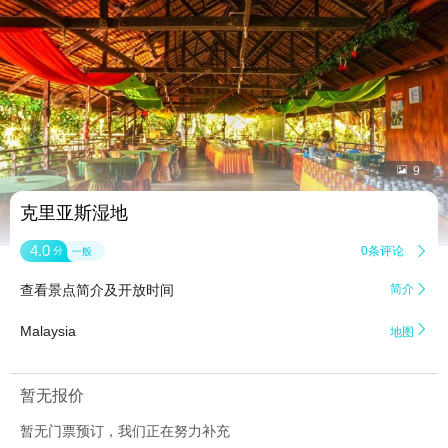


9
克里亚斯湿地
4.0
0条评论

分
一般
查看景点简介及开放时间
简介


Malaysia
地图
暂无报价
暂无门票预订，我们正在努力补充