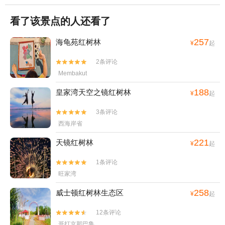
看了该景点的人还看了
257
海龟苑红树林
¥
起
2条评论


Membakut
188
皇家湾天空之镜红树林
¥
起
3条评论


西海岸省
221
天镜红树林
¥
起
1条评论


旺家湾
258
威士顿红树林生态区
¥
起
12条评论


哥打京那巴鲁