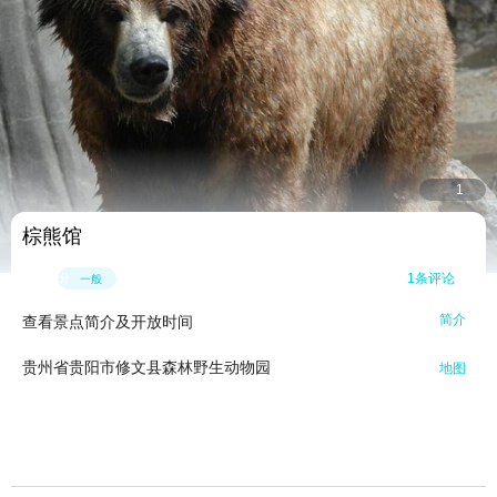
1

棕熊馆
4.0

1条评论
分
一般
简介
查看景点简介及开放时间

贵州省贵阳市修文县森林野生动物园

地图