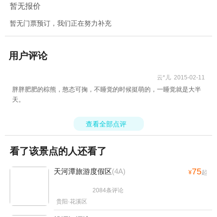
暂无报价
暂无门票预订，我们正在努力补充
用户评论
云*儿 2015-02-11


胖胖肥肥的棕熊，憨态可掬，不睡觉的时候挺萌的，一睡觉就是大半
天。
查看全部点评

看了该景点的人还看了
75
天河潭旅游度假区
(4A)
¥
起
2084条评论


贵阳·花溪区