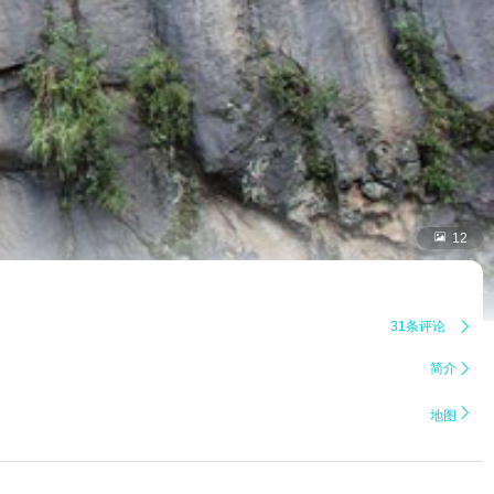

12
31条评论

简介


地图