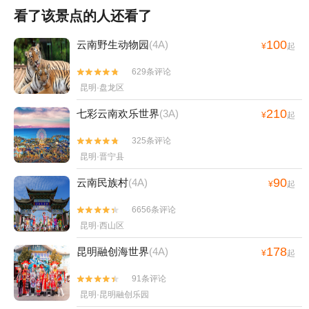
看了该景点的人还看了
100
云南野生动物园
(4A)
¥
起
629条评论


昆明·盘龙区
210
七彩云南欢乐世界
(3A)
¥
起
325条评论


昆明·晋宁县
90
云南民族村
(4A)
¥
起
6656条评论


昆明·西山区
178
昆明融创海世界
(4A)
¥
起
91条评论


昆明·昆明融创乐园