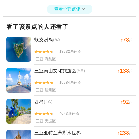
查看全部点评

看了该景点的人还看了
78
蜈支洲岛
(5A)
¥
起
18532条评论


三亚·海棠区
138
三亚南山文化旅游区
(5A)
¥
起
15584条评论


三亚·崖州区
92
西岛
(4A)
¥
起
4643条评论


三亚·天涯区
238
三亚亚特兰蒂斯水世界
¥
起