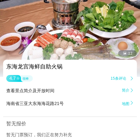


12
东海龙宫海鲜自助火锅
4.7
15条评论

分
很棒
查看景点简介及开放时间
简介


海南省三亚大东海海花路21号
地图
暂无报价
暂无门票预订，我们正在努力补充