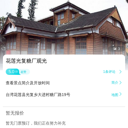


3
花莲光复糖厂观光
5.0
1条评论

分
超赞
查看景点简介及开放时间
简介


台湾花莲县光复乡大进村糖厂路19号
地图
暂无报价
暂无门票预订，我们正在努力补充