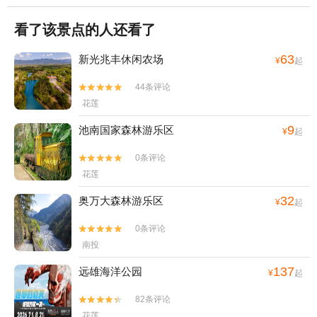
看了该景点的人还看了
63
新光兆丰休闲农场
¥
起
44条评论


花莲
9
池南国家森林游乐区
¥
起
0条评论


花莲
32
奥万大森林游乐区
¥
起
0条评论


南投
137
远雄海洋公园
¥
起
82条评论


花莲