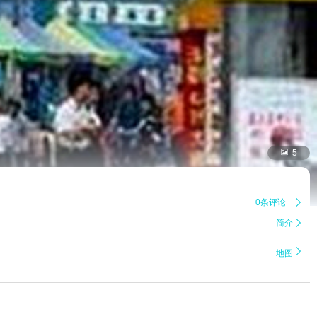

5
0条评论

简介


地图