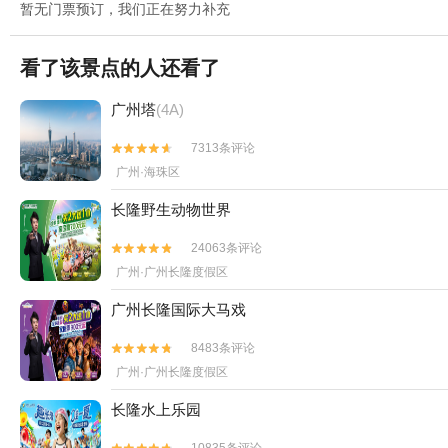
暂无门票预订，我们正在努力补充
看了该景点的人还看了
广州塔
(4A)
7313条评论


广州·海珠区
长隆野生动物世界
24063条评论


广州·广州长隆度假区
广州长隆国际大马戏
8483条评论


广州·广州长隆度假区
长隆水上乐园